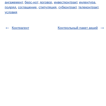
ангажемент
,
берс-нот
,
договор
,
инвестконтракт
,
индентура
,
подряд
,
соглашение
,
стипуляция
,
субконтракт
,
телеконтракт
,
условия
Контрагент
Контрольный пакет акций